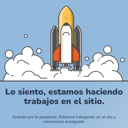
Lo siento, estamos haciendo
trabajos en el sitio.
Gracias por tu paciencia. Estamos trabajando en el sito y
volveremos enseguida.